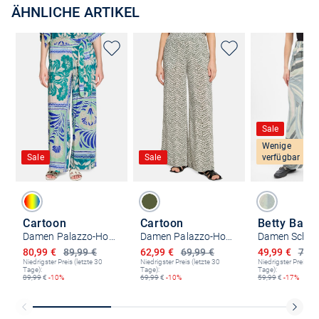
ÄHNLICHE ARTIKEL
Sale
Wenige
Sale
Sale
verfügbar
Cartoon
Cartoon
Betty Barc
Damen Palazzo-Hose
Damen Palazzo-Hose
Damen Schlu
Ermäßigter Preis
Ermäßigter Preis
Ermäßigter P
80,99 €
89,99 €
62,99 €
69,99 €
49,99 €
79,9
Niedrigster Preis (letzte 30
Niedrigster Preis (letzte 30
Niedrigster Preis (le
Tage):
Tage):
Tage):
89,99
€
-10%
69,99
€
-10%
59,99
€
-17%