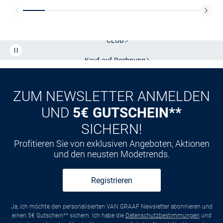
Kostenlose Lieferung und Retoure mit unserem Friends
CLUB
Kauf auf
Rechnung
ZUM NEWSLETTER ANMELDEN
UND
5€ GUTSCHEIN**
SICHERN!
Profitieren Sie von exklusiven Angeboten, Aktionen
und den neusten Modetrends.
Registrieren
Ja, ich möchte den personalisierten VAN GRAAF Newsletter abonnieren und
einen 5€ Gutschein** sichern. Ich habe die
Datenschutzbestimmungen
und