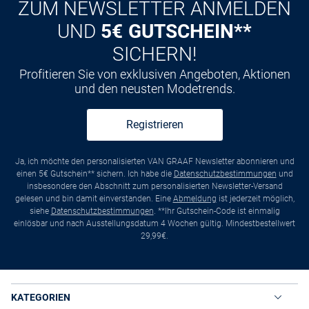
ZUM NEWSLETTER ANMELDEN
UND
5€ GUTSCHEIN**
SICHERN!
Profitieren Sie von exklusiven Angeboten, Aktionen
und den neusten Modetrends.
Registrieren
Ja, ich möchte den personalisierten VAN GRAAF Newsletter abonnieren und
einen 5€ Gutschein** sichern. Ich habe die
Datenschutzbestimmungen
und
insbesondere den Abschnitt zum personalisierten Newsletter-Versand
gelesen und bin damit einverstanden. Eine
Abmeldung
ist jederzeit möglich,
siehe
Datenschutzbestimmungen
. **Ihr Gutschein-Code ist einmalig
einlösbar und nach Ausstellungsdatum 4 Wochen gültig. Mindestbestellwert
29,99€.
KATEGORIEN