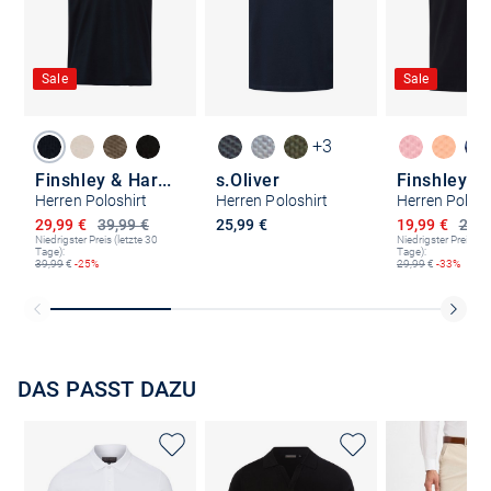
Sale
Sale
+3
Finshley & Harding
s.Oliver
Herren Poloshirt
Herren Poloshirt
Herren Polosh
Ermäßigter Preis
Ermäßigter P
29,99 €
39,99 €
25,99 €
19,99 €
29,9
Niedrigster Preis (letzte 30
Niedrigster Preis (le
Tage):
Tage):
39,99
€
-25%
29,99
€
-33%
DAS PASST DAZU