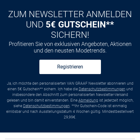
Kauf auf
Rechnung
ZUM NEWSLETTER ANMELDEN
UND
5€ GUTSCHEIN**
SICHERN!
Profitieren Sie von exklusiven Angeboten, Aktionen
und den neusten Modetrends.
Registrieren
Ja, ich möchte den personalisierten VAN GRAAF Newsletter abonnieren und
einen 5€ Gutschein** sichern. Ich habe die
Datenschutzbestimmungen
und
insbesondere den Abschnitt zum personalisierten Newsletter-Versand
gelesen und bin damit einverstanden. Eine
Abmeldung
ist jederzeit möglich,
siehe
Datenschutzbestimmungen
. **Ihr Gutschein-Code ist einmalig
einlösbar und nach Ausstellungsdatum 4 Wochen gültig. Mindestbestellwert
29,99€.