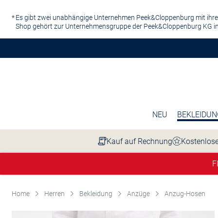
Zum Hauptinhalt springen
Es gibt zwei unabhängige Unternehmen Peek&Cloppenburg mit ihre
Shop gehört zur Unternehmensgruppe der Peek&Cloppenburg KG in
NEU
BEKLEIDUN
Kauf auf Rechnung
Kostenlose
F
Home
Herren
Bekleidung
Anzüge
Anzug-Hosen