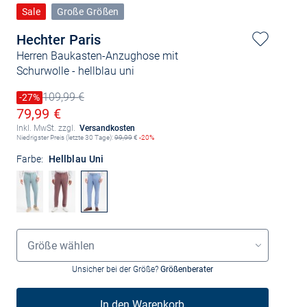
Sale
Große Größen
Hechter Paris
Herren Baukasten-Anzughose mit
Schurwolle
- hellblau uni
109,99 €
Preis reduziert um
-27%
Alter Preis
Ermäßigter Preis
79,99 €
Inkl. MwSt. zzgl.
Versandkosten
Niedrigster Preis (letzte 30 Tage):
99,99
€
-20%
Farbe:
Hellblau Uni
Größenauswahl
Größe wählen
Unsicher bei der Größe?
Größenberater
In den Warenkorb