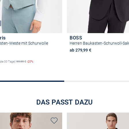
ris
BOSS
sten-Weste mit Schurwolle
reis
ab 279,99 €
tzte 30 Tage):
99,99
€
-20%
Größe auswähle
Größe auswählen
DAS PASST DAZU