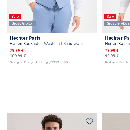
Sale
Sale
Große Größen
Große Größen
Hechter Paris
Hechter Pa
Herren Baukasten-Weste mit Schurwolle
Herren Bauka
Ermäßigter Preis
Ermäßigter P
79,99 €
79,99 €
109,99 €
99,99 €
Niedrigster Preis (letzte 30 Tage):
99,99
€
-20%
Niedrigster Preis (le
Größe auswählen