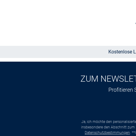
Größe auswählen
Kostenlose L
ZUM NEWSLE
Profitieren
Ja, ich möchte den personalisier
insbesondere den Abschnitt zum p
Datenschutzbestimmungen
. *