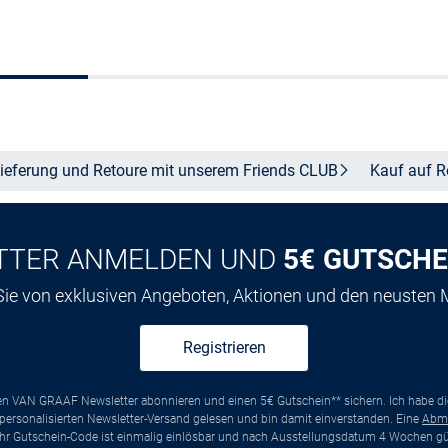
Größe auswählen
Größe auswähle
ieferung und Retoure mit unserem Friends
CLUB
Kauf auf
R
TTER ANMELDEN UND
5€ GUTSCHE
 Sie von exklusiven Angeboten, Aktionen und den neusten
Registrieren
ten VAN GRAAF Newsletter abonnieren und einen 5€ Gutschein** sichern. Ich habe d
ersonalisierten Newsletter-Versand gelesen und bin damit einverstanden. Eine
Abm
*Ihr Gutschein-Code ist einmalig einlösbar und nach Ausstellungsdatum 4 Wochen gül