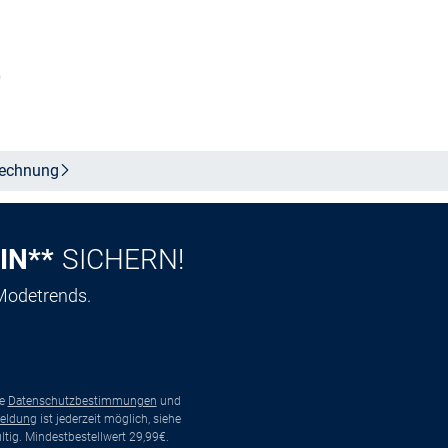
n
Größe auswählen
echnung
IN**
SICHERN!
 Modetrends.
ie
Datenschutzbestimmungen
und
eldung
ist jederzeit möglich, siehe
tig. Mindestbestellwert 29,99€.