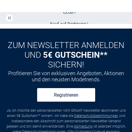
Kostenlose Lieferung und Retoure mit unserem Friends
CLUB
Kauf auf
Rechnung
ZUM NEWSLETTER ANMELDEN
UND
5€ GUTSCHEIN**
SICHERN!
Profitieren Sie von exklusiven Angeboten, Aktionen
und den neusten Modetrends.
Registrieren
Ja, ich möchte den personalisierten VAN GRAAF Newsletter abonnieren und
einen 5€ Gutschein** sichern. Ich habe die
Datenschutzbestimmungen
und
insbesondere den Abschnitt zum personalisierten Newsletter-Versand
gelesen und bin damit einverstanden. Eine
Abmeldung
ist jederzeit möglich,
siehe
Datenschutzbestimmungen
. **Ihr Gutschein-Code ist einmalig