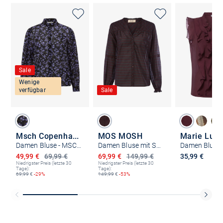
Sale
Wenige
verfügbar
Sale
Msch Copenhagen
MOS MOSH
Marie Lun
Damen Bluse - MSCHKasandra
Damen Bluse mit Seiden-Anteil - Benedetta
Damen Bluse
Ermäßigter Preis
Ermäßigter Preis
49,99 €
69,99 €
69,99 €
149,99 €
35,99 €
Niedrigster Preis (letzte 30
Niedrigster Preis (letzte 30
Tage):
Tage):
69,99
€
-29%
149,99
€
-53%