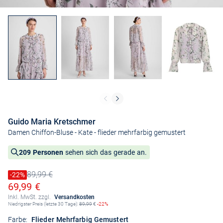
Guido Maria Kretschmer
Damen Chiffon-Bluse - Kate
- flieder mehrfarbig gemustert
209 Personen
sehen sich das gerade an.
89,99 €
Preis reduziert um
-22%
Alter Preis
Ermäßigter Preis
69,99 €
Inkl. MwSt. zzgl.
Versandkosten
Niedrigster Preis (letzte 30 Tage):
89,99
€
-22%
Farbe:
Flieder Mehrfarbig Gemustert