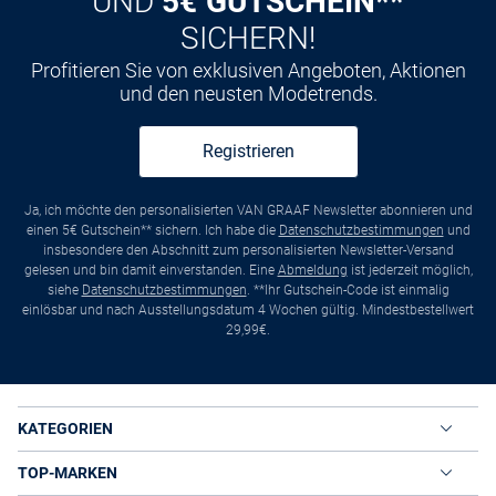
UND
5€ GUTSCHEIN**
SICHERN!
Profitieren Sie von exklusiven Angeboten, Aktionen
und den neusten Modetrends.
Registrieren
Ja, ich möchte den personalisierten VAN GRAAF Newsletter abonnieren und
einen 5€ Gutschein** sichern. Ich habe die
Datenschutzbestimmungen
und
insbesondere den Abschnitt zum personalisierten Newsletter-Versand
gelesen und bin damit einverstanden. Eine
Abmeldung
ist jederzeit möglich,
siehe
Datenschutzbestimmungen
. **Ihr Gutschein-Code ist einmalig
einlösbar und nach Ausstellungsdatum 4 Wochen gültig. Mindestbestellwert
29,99€.
KATEGORIEN
TOP-MARKEN