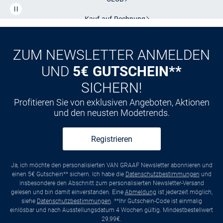
Kauf auf
Rechnung
ZUM NEWSLETTER ANMELDEN
UND
5€ GUTSCHEIN**
SICHERN!
Profitieren Sie von exklusiven Angeboten, Aktionen
und den neusten Modetrends.
Registrieren
Ja, ich möchte den personalisierten VAN GRAAF Newsletter abonnieren und
einen 5€ Gutschein** sichern. Ich habe die
Datenschutzbestimmungen
und
insbesondere den Abschnitt zum personalisierten Newsletter-Versand
gelesen und bin damit einverstanden. Eine
Abmeldung
ist jederzeit möglich,
siehe
Datenschutzbestimmungen
. **Ihr Gutschein-Code ist einmalig
einlösbar und nach Ausstellungsdatum 4 Wochen gültig. Mindestbestellwert
29,99€.