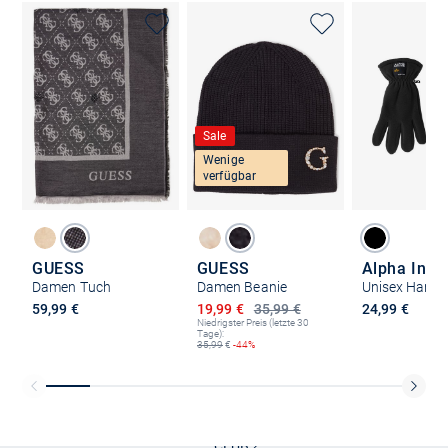
Sale
Wenige
verfügbar
GUESS
GUESS
Alpha Indu
Damen Tuch
Damen Beanie
Unisex Hand
Ermäßigter Preis
59,99 €
19,99 €
35,99 €
24,99 €
Niedrigster Preis (letzte 30
Tage):
35,99
€
-44%
Kostenlose Lieferung und Retoure mit unserem Friends
CLUB