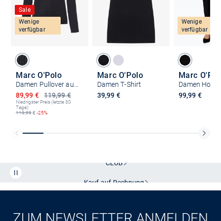
Sale
Wenige
Wenige
verfügbar
verfügbar
Marc O'Polo
Marc O'Polo
Marc O'Pol
Damen Pullover aus Merinowolle
Damen T-Shirt
Damen Hose
Ermäßigter Preis
89,99 €
119,99 €
39,99 €
99,99 €
Niedrigster Preis (letzte 30
Tage):
119,99
€
-25%
Kostenlose Lieferung und Retoure mit unserem Friends
CLUB
Kauf auf
Rechnung
ZUM NEWSLETTER ANMELDEN