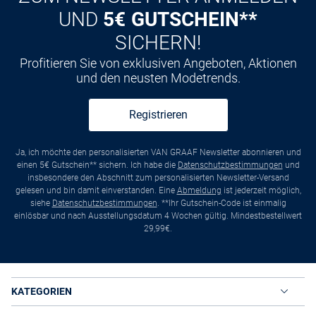
UND
5€ GUTSCHEIN**
SICHERN!
Profitieren Sie von exklusiven Angeboten, Aktionen
und den neusten Modetrends.
Registrieren
Ja, ich möchte den personalisierten VAN GRAAF Newsletter abonnieren und
einen 5€ Gutschein** sichern. Ich habe die
Datenschutzbestimmungen
und
insbesondere den Abschnitt zum personalisierten Newsletter-Versand
gelesen und bin damit einverstanden. Eine
Abmeldung
ist jederzeit möglich,
siehe
Datenschutzbestimmungen
. **Ihr Gutschein-Code ist einmalig
einlösbar und nach Ausstellungsdatum 4 Wochen gültig. Mindestbestellwert
29,99€.
KATEGORIEN