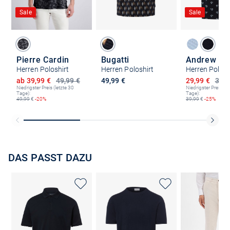
Sale
Sale
Pierre Cardin
Bugatti
Andrew J
Herren Poloshirt
Herren Poloshirt
Herren Polosh
Ermäßigter Preis
Ermäßigter P
ab 39,99 €
49,99 €
49,99 €
29,99 €
39,9
Niedrigster Preis (letzte 30
Niedrigster Preis (le
Tage):
Tage):
49,99
€
-20%
39,99
€
-25%
DAS PASST DAZU