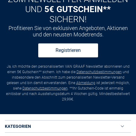
UND
5€ GUTSCHEIN**
SICHERN!
Profitieren Sie von exklusiven Angeboten, Aktionen
und den neusten Modetrends.
Registrieren
Ja, ich möchte den personalisierten VAN GRAAF Newsletter abonnieren und
einen 5€ Gutschein** sichern. Ich habe die
Datenschutzbestimmungen
und
insbesondere den Abschnitt zum personalisierten Newsletter-Versand
gelesen und bin damit einverstanden. Eine
Abmeldung
ist jederzeit möglich,
siehe
Datenschutzbestimmungen
. **Ihr Gutschein-Code ist einmalig
einlösbar und nach Ausstellungsdatum 4 Wochen gültig. Mindestbestellwert
29,99€.
KATEGORIEN