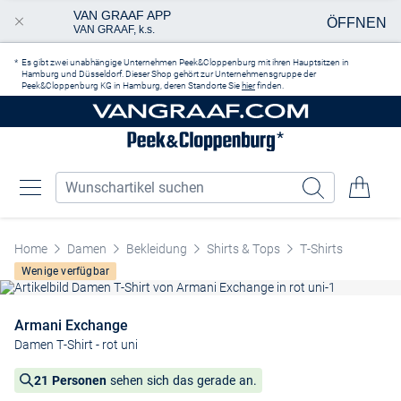
VAN GRAAF APP
ÖFFNEN
VAN GRAAF, k.s.
Zum Hauptinhalt springen
Es gibt zwei unabhängige Unternehmen Peek&Cloppenburg mit ihren Hauptsitzen in
Hamburg und Düsseldorf. Dieser Shop gehört zur Unternehmensgruppe der
Peek&Cloppenburg KG in Hamburg, deren Standorte Sie
hier
finden.
Home
Damen
Bekleidung
Shirts & Tops
T-Shirts
Wenige verfügbar
Armani Exchange
Damen T-Shirt
- rot uni
21 Personen
sehen sich das gerade an.