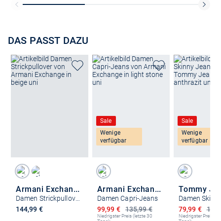
DAS PASST DAZU
Sale
Sale
Wenige
Wenige
verfügbar
verfügbar
Armani Exchange
Armani Exchange
Tommy Je
Damen Strickpullover
Damen Capri-Jeans
Ermäßigter Preis
Ermäßigter P
144,99 €
99,99 €
135,99 €
79,99 €
109,
Niedrigster Preis (letzte 30
Niedrigster Preis (le