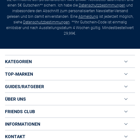
einen 5€ Gutschein** sichern. Ich habe die
Datenschutzbestimmungen
und
insbesondere den Abschnitt zum personalisierten Newsletter-Versand
gelesen und bin damit einverstanden. Eine
Abmeldung
ist jederzeit möglich,
siehe
Datenschutzbestimmungen
. **Ihr Gutschein-Code ist einmalig
einlösbar und nach Ausstellungsdatum 4 Wochen gültig. Mindestbestellwert
29,99€.
KATEGORIEN
TOP-MARKEN
GUIDES/RATGEBER
ÜBER UNS
FRIENDS CLUB
INFORMATIONEN
KONTAKT