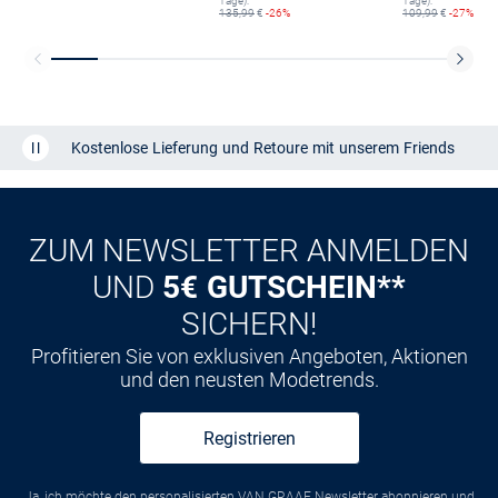
Tage):
Tage):
135,99
€
-26%
109,99
€
-27%
Kostenlose Lieferung und Retoure mit unserem Friends
CLUB
Kauf auf
Rechnung
ZUM NEWSLETTER ANMELDEN
UND
5€ GUTSCHEIN**
SICHERN!
Profitieren Sie von exklusiven Angeboten, Aktionen
und den neusten Modetrends.
Registrieren
Ja, ich möchte den personalisierten VAN GRAAF Newsletter abonnieren und