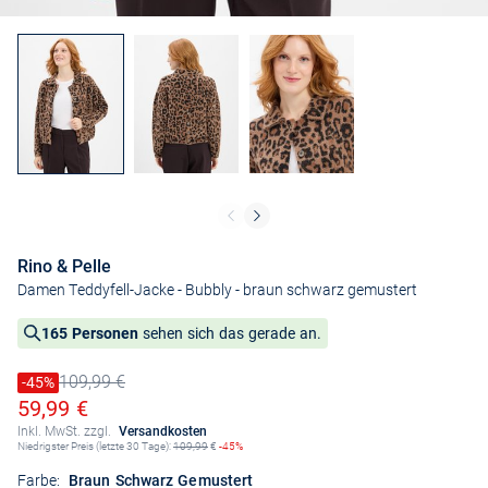
Rino & Pelle
Damen Teddyfell-Jacke - Bubbly
- braun schwarz gemustert
165 Personen
sehen sich das gerade an.
109,99 €
Preis reduziert um
-45%
Alter Preis
Ermäßigter Preis
59,99 €
Inkl. MwSt. zzgl.
Versandkosten
Niedrigster Preis (letzte 30 Tage):
109,99
€
-45%
Farbe:
Braun Schwarz Gemustert