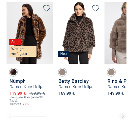
Sale
Wenige
verfügbar
Neu
Nümph
Betty Barclay
Rino & Pell
Damen Kunstfelljacke - NULulla
Damen Kunstfelljacke
Ermäßigter Preis
119,99 €
189,99 €
169,99 €
149,99 €
Niedrigster Preis (letzte 30
Tage):
189,99
€
-37%