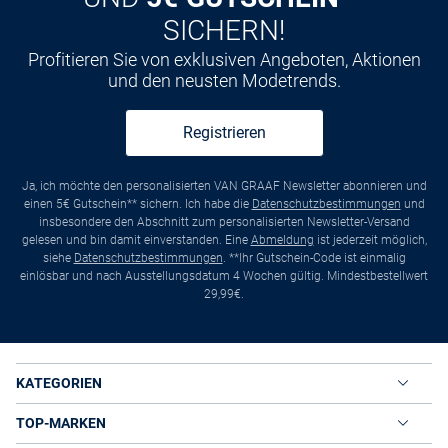
SICHERN!
Profitieren Sie von exklusiven Angeboten, Aktionen
und den neusten Modetrends.
Registrieren
Ja, ich möchte den personalisierten VAN GRAAF Newsletter abonnieren und
einen 5€ Gutschein** sichern. Ich habe die
Datenschutzbestimmungen
und
insbesondere den Abschnitt zum personalisierten Newsletter-Versand
gelesen und bin damit einverstanden. Eine
Abmeldung
ist jederzeit möglich,
siehe
Datenschutzbestimmungen
. **Ihr Gutschein-Code ist einmalig
einlösbar und nach Ausstellungsdatum 4 Wochen gültig. Mindestbestellwert
29,99€.
KATEGORIEN
TOP-MARKEN