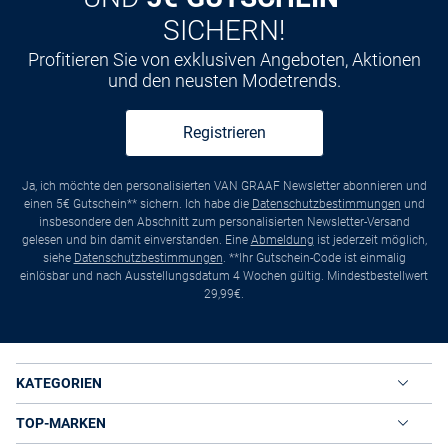
SICHERN!
Profitieren Sie von exklusiven Angeboten, Aktionen
und den neusten Modetrends.
Registrieren
Ja, ich möchte den personalisierten VAN GRAAF Newsletter abonnieren und
einen 5€ Gutschein** sichern. Ich habe die
Datenschutzbestimmungen
und
insbesondere den Abschnitt zum personalisierten Newsletter-Versand
gelesen und bin damit einverstanden. Eine
Abmeldung
ist jederzeit möglich,
siehe
Datenschutzbestimmungen
. **Ihr Gutschein-Code ist einmalig
einlösbar und nach Ausstellungsdatum 4 Wochen gültig. Mindestbestellwert
29,99€.
KATEGORIEN
TOP-MARKEN