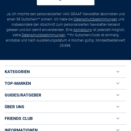
Ja, ich möchte den personalisierten VAN GRAAF Newsletter abonnieren und
einen 5€ Gutschein** sichern. Ich habe die
Datenschutzbestimmungen
und
insbesondere den Abschnitt zum personalisierten Newsletter-Versand
gelesen und bin damit einverstanden. Eine
Abmeldung
ist jederzeit möglich,
siehe
Datenschutzbestimmungen
. **Ihr Gutschein-Code ist einmalig
einlösbar und nach Ausstellungsdatum 4 Wochen gültig. Mindestbestellwert
29,99€.
KATEGORIEN
TOP-MARKEN
GUIDES/RATGEBER
ÜBER UNS
FRIENDS CLUB
INFORMATIONEN