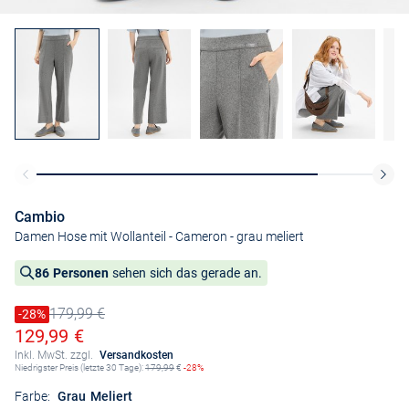
Cambio
Damen Hose mit Wollanteil - Cameron
- grau meliert
86 Personen
sehen sich das gerade an.
179,99 €
Preis reduziert um
-28%
Alter Preis
Ermäßigter Preis
129,99 €
Inkl. MwSt. zzgl.
Versandkosten
Niedrigster Preis (letzte 30 Tage):
179,99
€
-28%
Farbe:
Grau Meliert