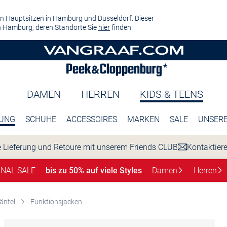
n Hauptsitzen in Hamburg und Düsseldorf. Dieser
 Hamburg, deren Standorte Sie
hier
finden.
DAMEN
HERREN
KIDS & TEENS
DUNG
SCHUHE
ACCESSOIRES
MARKEN
SALE
UNSERE
 Lieferung und Retoure mit unserem Friends CLUB
Kontaktier
INAL SALE
bis zu 50% auf viele Styles
Damen
Herren
äntel
Funktionsjacken