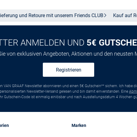
ieferung und Retoure mit unserem Friends
CLUB
Kauf auf
R
TTER ANMELDEN UND
5€ GUTSCHE
 Sie von exklusiven Angeboten, Aktionen und den neusten
Registrieren
ten VAN GRAAF Newsletter abonnieren und einen 5€ Gutschein** sichern. Ich habe d
ersonalisierten Newsletter-Versand gelesen und bin damit einverstanden. Eine
Abm
*Ihr Gutschein-Code ist einmalig einlösbar und nach Ausstellungsdatum 4 Wochen gül
orien
Marken