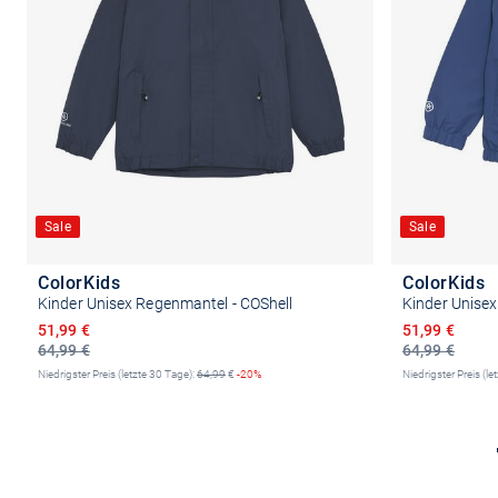
Sale
Sale
ColorKids
ColorKids
Kinder Unisex Regenmantel - COShell
Kinder Unisex
Ermäßigter Preis
Ermäßigter P
51,99 €
51,99 €
64,99 €
64,99 €
Niedrigster Preis (letzte 30 Tage):
64,99
€
-20%
Niedrigster Preis (le
Größe auswählen