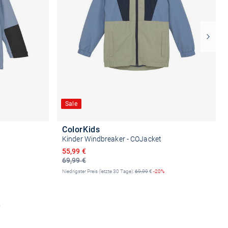
Sale
ColorKids
Kinder Windbreaker - COJacket
Ermäßigter Preis
55,99 €
69,99 €
Niedrigster Preis (letzte 30 Tage):
69,99
€
-20%
n
Größe auswählen