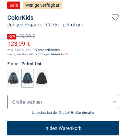
Sale
Wenige verfügbar
ColorKids
Jungen Skijacke - COSki
- petrol uni
129,99 €
Preis reduziert um
-5%
Alter Preis
Ermäßigter Preis
123,99 €
Inkl. MwSt. zzgl.
Versandkosten
Niedrigster Preis (letzte 30 Tage):
129,99
€
-5%
Farbe:
Petrol Uni
Größenauswahl
Größe wählen
Unsicher bei der Größe?
Größenberater
In den Warenkorb