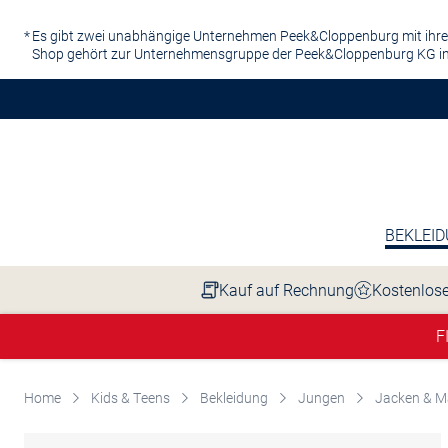
Zum Hauptinhalt springen
Es gibt zwei unabhängige Unternehmen Peek&Cloppenburg mit ihre
Shop gehört zur Unternehmensgruppe der Peek&Cloppenburg KG in
BEKLEI
Kauf auf Rechnung
Kostenlose
F
Home
Kids & Teens
Bekleidung
Jungen
Jacken & M