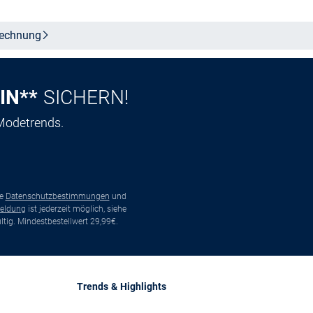
echnung
IN**
SICHERN!
 Modetrends.
ie
Datenschutzbestimmungen
und
eldung
ist jederzeit möglich, siehe
tig. Mindestbestellwert 29,99€.
Trends & Highlights