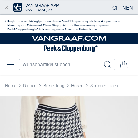
VAN GRAAF APP
ÖFFNEN
VAN GRAAF, k.s.
Zum Hauptinhalt springen
Es gibt zwei unabhängige Unternehmen Peek&Cloppenburg mit ihren Hauptsitzen in
Hamburg und Düsseldorf. Dieser Shop gehört zur Unternehmensgruppe der
Peek&Cloppenburg KG in Hamburg, deren Standorte Sie
hier
finden.
Home
Damen
Bekleidung
Hosen
Sommerhosen