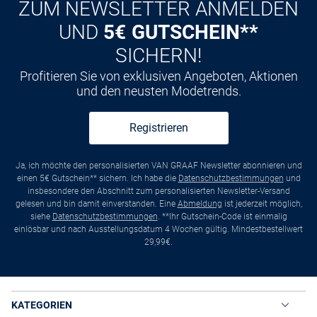
ZUM NEWSLETTER ANMELDEN
UND
5€ GUTSCHEIN**
SICHERN!
Profitieren Sie von exklusiven Angeboten, Aktionen
und den neusten Modetrends.
Registrieren
Ja, ich möchte den personalisierten VAN GRAAF Newsletter abonnieren und
einen 5€ Gutschein** sichern. Ich habe die
Datenschutzbestimmungen
und
insbesondere den Abschnitt zum personalisierten Newsletter-Versand
gelesen und bin damit einverstanden. Eine
Abmeldung
ist jederzeit möglich,
siehe
Datenschutzbestimmungen
. **Ihr Gutschein-Code ist einmalig
einlösbar und nach Ausstellungsdatum 4 Wochen gültig. Mindestbestellwert
29,99€.
KATEGORIEN