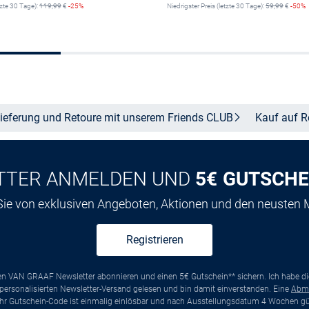
tzte 30 Tage):
119,99
€
-25%
Niedrigster Preis (letzte 30 Tage):
59,99
€
-50%
In den Warenkorb
In den Warenkor
ieferung und Retoure mit unserem Friends
CLUB
Kauf auf
R
TTER ANMELDEN UND
5€ GUTSCHE
 Sie von exklusiven Angeboten, Aktionen und den neusten
Registrieren
ten VAN GRAAF Newsletter abonnieren und einen 5€ Gutschein** sichern. Ich habe d
ersonalisierten Newsletter-Versand gelesen und bin damit einverstanden. Eine
Abm
*Ihr Gutschein-Code ist einmalig einlösbar und nach Ausstellungsdatum 4 Wochen gül