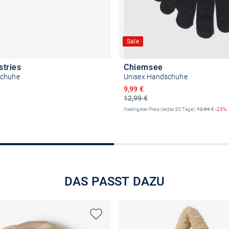
Sale
stries
Chiemsee
schuhe
Unisex Handschuhe
Ermäßigter Preis
9,99 €
12,99 €
Niedrigster Preis (letzte 30 Tage):
12,99
€
-23%
Größe auswählen
Größe auswähle
DAS PASST DAZU