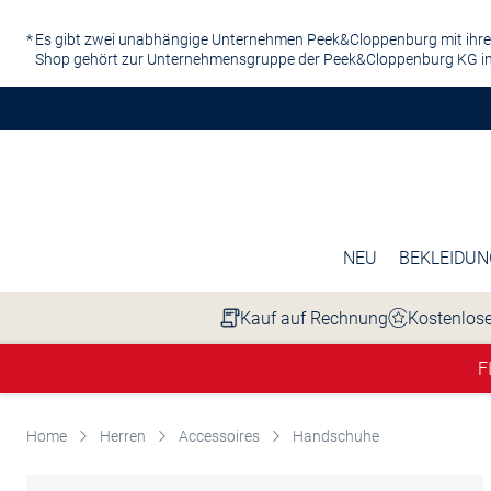
Zum Hauptinhalt springen
Es gibt zwei unabhängige Unternehmen Peek&Cloppenburg mit ihre
Shop gehört zur Unternehmensgruppe der Peek&Cloppenburg KG in
NEU
BEKLEIDUN
Kauf auf Rechnung
Kostenlose
F
Home
Herren
Accessoires
Handschuhe