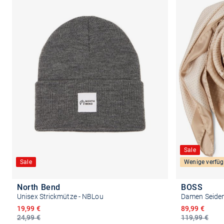
Sale
Sale
Wenige verfüg
North Bend
BOSS
Unisex Strickmütze - NBLou
Damen Seiden
Ermäßigter Preis
Ermäßigter P
19,99 €
89,99 €
24,99 €
119,99 €