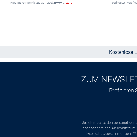
Niedrigster Preis (letzte 30 Tage):
24,99
€
-20%
Niedrigster Preis (le
In den Warenkorb
Kostenlose L
ZUM NEWSLE
Profitieren
Ja, ich möchte den personalisier
insbesondere den Abschnitt zum p
Datenschutzbestimmungen
. *