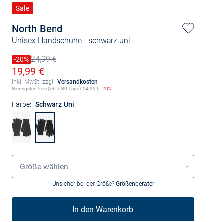
Sale
North Bend
Unisex Handschuhe
- schwarz uni
24,99 €
Preis reduziert um
-20%
Alter Preis
Ermäßigter Preis
19,99 €
Inkl. MwSt. zzgl.
Versandkosten
Niedrigster Preis (letzte 30 Tage):
24,99
€
-20%
Farbe:
Schwarz Uni
Größenauswahl
Größe wählen
Unsicher bei der Größe?
Größenberater
In den Warenkorb