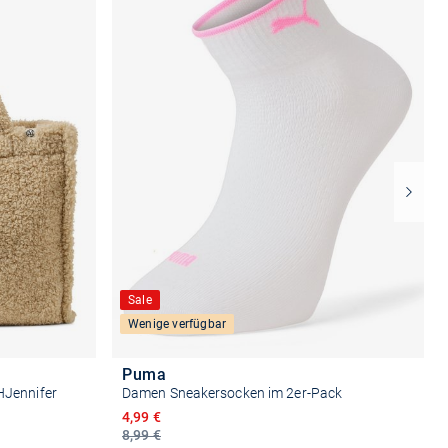
Sale
Wenige verfügbar
Puma
HJennifer
Damen Sneakersocken im 2er-Pack
Ermäßigter Preis
4,99 €
8,99 €