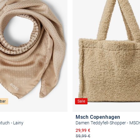
bar
Sale
Msch Copenhagen
tuch - Lainy
Damen Teddyfell-Shopper - MSC
reis
Ermäßigter Preis
29,99 €
59,99 €