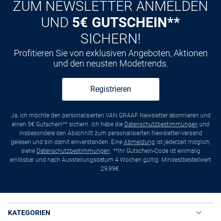
ZUM NEWSLETTER ANMELDEN
UND
5€ GUTSCHEIN**
SICHERN!
Profitieren Sie von exklusiven Angeboten, Aktionen
und den neusten Modetrends.
Registrieren
Ja, ich möchte den personalisierten VAN GRAAF Newsletter abonnieren und
einen 5€ Gutschein** sichern. Ich habe die
Datenschutzbestimmungen
und
insbesondere den Abschnitt zum personalisierten Newsletter-Versand
gelesen und bin damit einverstanden. Eine
Abmeldung
ist jederzeit möglich,
siehe
Datenschutzbestimmungen
. **Ihr Gutschein-Code ist einmalig
einlösbar und nach Ausstellungsdatum 4 Wochen gültig. Mindestbestellwert
29,99€.
KATEGORIEN