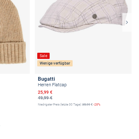
Sale
Wenige verfügbar
Bugatti
Herren Flatcap
Ermäßigter Preis
25,99 €
49,99 €
Niedrigster Preis (letzte 30 Tage):
35,99
€
-28%
b
Größe auswählen