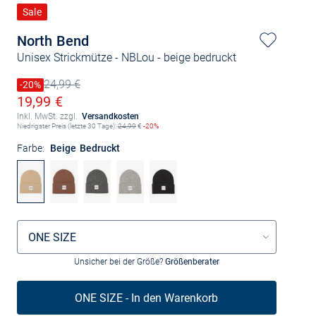
Sale
North Bend
Unisex Strickmütze - NBLou
- beige bedruckt
24,99 €
Preis reduziert um
-20%
Alter Preis
Ermäßigter Preis
19,99 €
Inkl. MwSt. zzgl.
Versandkosten
Niedrigster Preis (letzte 30 Tage):
24,99
€
-20%
Farbe:
Beige Bedruckt
Größenauswahl
ONE SIZE
Unsicher bei der Größe?
Größenberater
ONE SIZE - In den Warenkorb