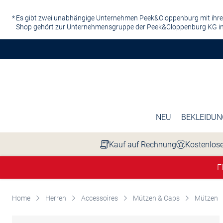
Zum Hauptinhalt springen
Es gibt zwei unabhängige Unternehmen Peek&Cloppenburg mit ihre
Shop gehört zur Unternehmensgruppe der Peek&Cloppenburg KG in
NEU
BEKLEIDUN
Kauf auf Rechnung
Kostenlose
F
Home
Herren
Accessoires
Mützen & Caps
Mützen