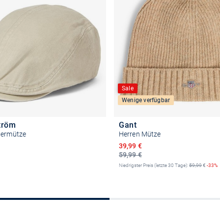
Sale
Wenige verfügbar
tröm
Gant
bermütze
Herren Mütze
Ermäßigter Preis
39,99 €
59,99 €
Niedrigster Preis (letzte 30 Tage):
59,99
€
-33%
Größe auswählen
In den Warenkor