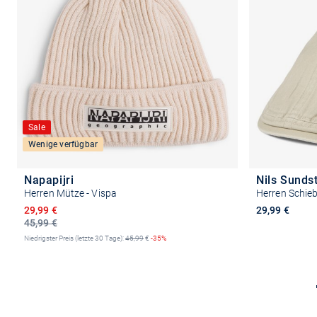
Sale
Wenige verfügbar
Napapijri
Nils Sunds
Herren Mütze - Vispa
Herren Schie
Ermäßigter Preis
29,99 €
29,99 €
45,99 €
Niedrigster Preis (letzte 30 Tage):
45,99
€
-35%
In den Warenkorb