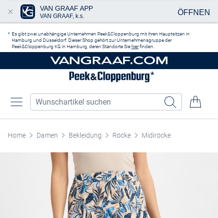
VAN GRAAF APP
ÖFFNEN
VAN GRAAF, k.s.
Zum Hauptinhalt springen
Es gibt zwei unabhängige Unternehmen Peek&Cloppenburg mit ihren Hauptsitzen in
Hamburg und Düsseldorf. Dieser Shop gehört zur Unternehmensgruppe der
Peek&Cloppenburg KG in Hamburg, deren Standorte Sie
hier
finden.
Home
Damen
Bekleidung
Röcke
Midiröcke