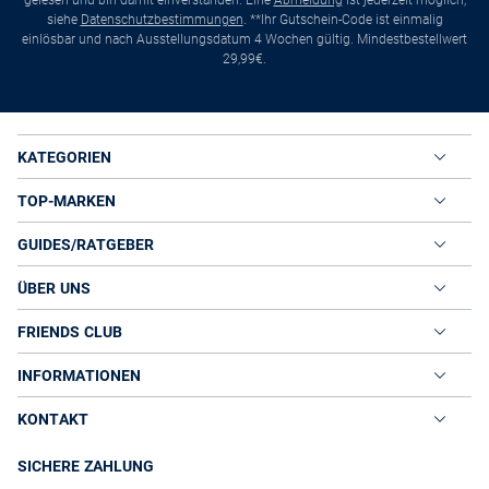
gelesen und bin damit einverstanden. Eine
Abmeldung
ist jederzeit möglich,
siehe
Datenschutzbestimmungen
. **Ihr Gutschein-Code ist einmalig
einlösbar und nach Ausstellungsdatum 4 Wochen gültig. Mindestbestellwert
29,99€.
KATEGORIEN
TOP-MARKEN
GUIDES/RATGEBER
ÜBER UNS
FRIENDS CLUB
INFORMATIONEN
KONTAKT
SICHERE ZAHLUNG