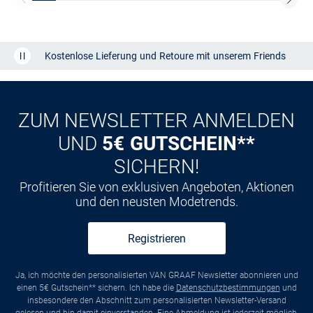
Kostenlose Lieferung und Retoure mit unserem Friends
CLUB
Kauf auf
Rechnung
ZUM NEWSLETTER ANMELDEN
UND
5€ GUTSCHEIN**
SICHERN!
Profitieren Sie von exklusiven Angeboten, Aktionen
und den neusten Modetrends.
Registrieren
Ja, ich möchte den personalisierten VAN GRAAF Newsletter abonnieren und
einen 5€ Gutschein** sichern. Ich habe die
Datenschutzbestimmungen
und
insbesondere den Abschnitt zum personalisierten Newsletter-Versand