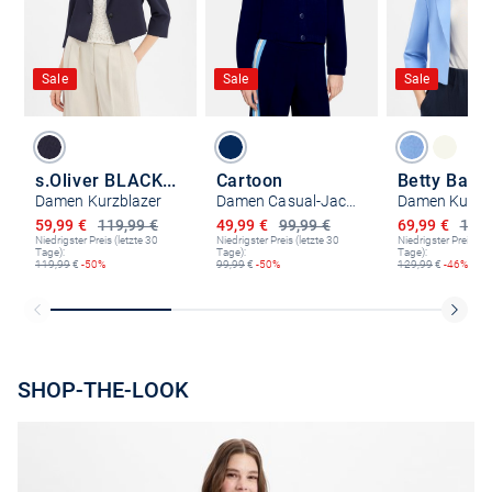
Sale
Sale
Sale
s.Oliver BLACK LABEL
Cartoon
Betty Barc
Damen Kurzblazer
Damen Casual-Jacke
Damen Kurzb
Ermäßigter Preis
Ermäßigter Preis
Ermäßigter P
59,99 €
119,99 €
49,99 €
99,99 €
69,99 €
129,
Niedrigster Preis (letzte 30
Niedrigster Preis (letzte 30
Niedrigster Preis (le
Tage):
Tage):
Tage):
119,99
€
-50%
99,99
€
-50%
129,99
€
-46%
SHOP-THE-LOOK