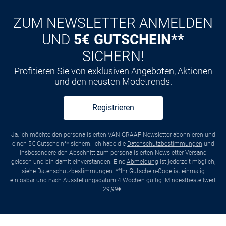
Kauf auf
Rechnung
ZUM NEWSLETTER ANMELDEN
UND
5€ GUTSCHEIN**
SICHERN!
Profitieren Sie von exklusiven Angeboten, Aktionen
und den neusten Modetrends.
Registrieren
Ja, ich möchte den personalisierten VAN GRAAF Newsletter abonnieren und
einen 5€ Gutschein** sichern. Ich habe die
Datenschutzbestimmungen
und
insbesondere den Abschnitt zum personalisierten Newsletter-Versand
gelesen und bin damit einverstanden. Eine
Abmeldung
ist jederzeit möglich,
siehe
Datenschutzbestimmungen
. **Ihr Gutschein-Code ist einmalig
einlösbar und nach Ausstellungsdatum 4 Wochen gültig. Mindestbestellwert
29,99€.