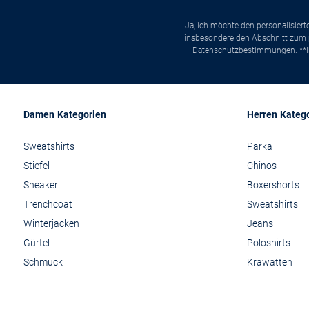
Ja, ich möchte den personalisier
insbesondere den Abschnitt zum p
Datenschutzbestimmungen
. *
Damen Kategorien
Herren Kateg
Sweatshirts
Parka
Stiefel
Chinos
Sneaker
Boxershorts
Trenchcoat
Sweatshirts
Winterjacken
Jeans
Gürtel
Poloshirts
Schmuck
Krawatten