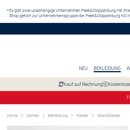
Zum Hauptinhalt springen
Es gibt zwei unabhängige Unternehmen Peek&Cloppenburg mit ihre
Shop gehört zur Unternehmensgruppe der Peek&Cloppenburg KG in
NEU
BEKLEIDUNG
W
Kauf auf Rechnung
Kostenlose
F
Home
Damen
Bekleidung
Kleider
Abendkleider