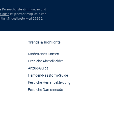
ie
Datenschutzbestimmungen
und
eldung
ist jederzeit möglich, siehe
tig. Mindestbestellwert 29,99€.
Trends & Highlights
Modetrends Damen
Festliche Abendkleider
Anzug-Guide
Hemden-Passform-Guide
Festliche Herrenbekleidung
Festliche Damenmode