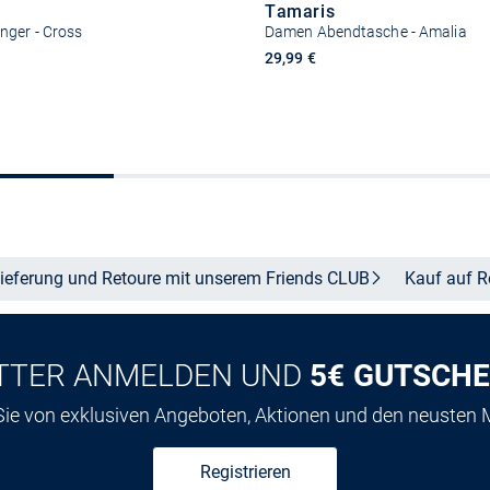
Tamaris
ger - Cross
Damen Abendtasche - Amalia
29,99 €
In den Warenkorb
In den Warenkor
ieferung und Retoure mit unserem Friends
CLUB
Kauf auf
R
TTER ANMELDEN UND
5€ GUTSCHE
 Sie von exklusiven Angeboten, Aktionen und den neusten
Registrieren