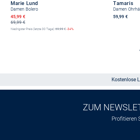
Marie Lund
Tamaris
Damen Bolero
Damen Ohrhän
Ermäßigter Preis
45,99 €
59,99 €
69,99 €
Niedrigster Preis (letzte 30 Tage):
69,99
€
-34%
Größe auswählen
Kostenlose L
ZUM NEWSLE
Profitieren