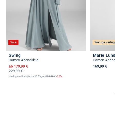
Sale
Wenige verfüg
Swing
Marie Lun
Damen Abendkleid
Damen Abend
Ermäßigter Preis
ab 179,99 €
169,99 €
229,99 €
Niedrigster Preis (letzte 30 Tage):
229,99
€
-22%
Größe auswählen