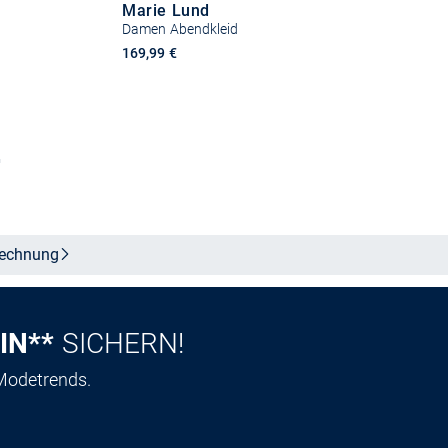
Marie Lund
Damen Abendkleid
169,99 €
b
Größe auswählen
echnung
IN**
SICHERN!
 Modetrends.