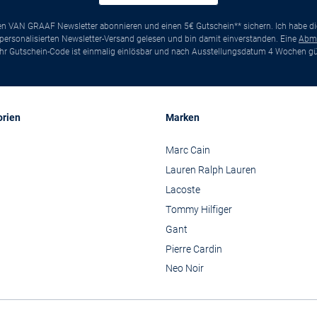
ten VAN GRAAF Newsletter abonnieren und einen 5€ Gutschein** sichern. Ich habe d
ersonalisierten Newsletter-Versand gelesen und bin damit einverstanden. Eine
Abm
*Ihr Gutschein-Code ist einmalig einlösbar und nach Ausstellungsdatum 4 Wochen gül
orien
Marken
Marc Cain
Lauren Ralph Lauren
Lacoste
Tommy Hilfiger
Gant
Pierre Cardin
Neo Noir