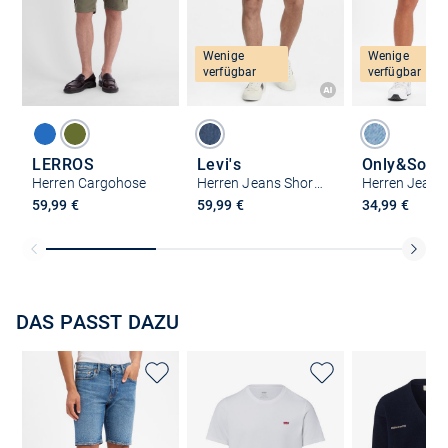
Wenige
Wenige
verfügbar
verfügbar
LERROS
Levi's
Only&Sons
Herren Cargohose
Herren Jeans Shorts - 445 Athletic
59,99 €
59,99 €
34,99 €
DAS PASST DAZU