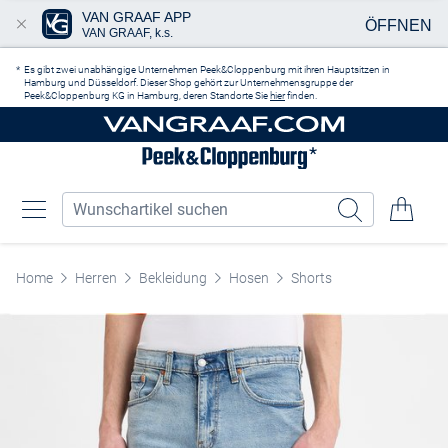
VAN GRAAF APP
ÖFFNEN
VAN GRAAF, k.s.
Zum Hauptinhalt springen
Es gibt zwei unabhängige Unternehmen Peek&Cloppenburg mit ihren Hauptsitzen in
Hamburg und Düsseldorf. Dieser Shop gehört zur Unternehmensgruppe der
Peek&Cloppenburg KG in Hamburg, deren Standorte Sie
hier
finden.
Home
Herren
Bekleidung
Hosen
Shorts