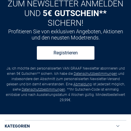
ZUM NEWSLETTER ANMELDEN
UND
5€ GUTSCHEIN**
SICHERN!
Profitieren Sie von exklusiven Angeboten, Aktionen
und den neusten Modetrends.
Registrieren
Ja, ich möchte den personalisierten VAN GRAAF Newsletter abonnieren und
einen 5€ Gutschein** sichern. Ich habe die
Datenschutzbestimmungen
und
insbesondere den Abschnitt zum personalisierten Newsletter-Versand
gelesen und bin damit einverstanden. Eine
Abmeldung
ist jederzeit möglich,
siehe
Datenschutzbestimmungen
. **Ihr Gutschein-Code ist einmalig
einlösbar und nach Ausstellungsdatum 4 Wochen gültig. Mindestbestellwert
29,99€.
KATEGORIEN