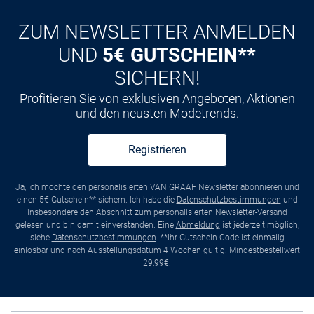
ZUM NEWSLETTER ANMELDEN
UND
5€ GUTSCHEIN**
SICHERN!
Profitieren Sie von exklusiven Angeboten, Aktionen
und den neusten Modetrends.
Registrieren
Ja, ich möchte den personalisierten VAN GRAAF Newsletter abonnieren und
einen 5€ Gutschein** sichern. Ich habe die
Datenschutzbestimmungen
und
insbesondere den Abschnitt zum personalisierten Newsletter-Versand
gelesen und bin damit einverstanden. Eine
Abmeldung
ist jederzeit möglich,
siehe
Datenschutzbestimmungen
. **Ihr Gutschein-Code ist einmalig
einlösbar und nach Ausstellungsdatum 4 Wochen gültig. Mindestbestellwert
29,99€.