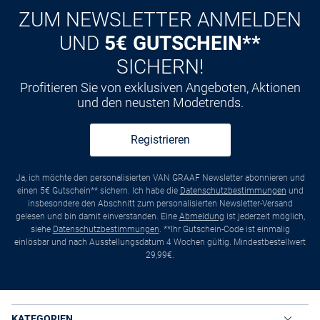
ZUM NEWSLETTER ANMELDEN
UND
5€ GUTSCHEIN**
SICHERN!
Profitieren Sie von exklusiven Angeboten, Aktionen
und den neusten Modetrends.
Registrieren
Ja, ich möchte den personalisierten VAN GRAAF Newsletter abonnieren und
einen 5€ Gutschein** sichern. Ich habe die
Datenschutzbestimmungen
und
insbesondere den Abschnitt zum personalisierten Newsletter-Versand
gelesen und bin damit einverstanden. Eine
Abmeldung
ist jederzeit möglich,
siehe
Datenschutzbestimmungen
. **Ihr Gutschein-Code ist einmalig
einlösbar und nach Ausstellungsdatum 4 Wochen gültig. Mindestbestellwert
29,99€.
KATEGORIEN