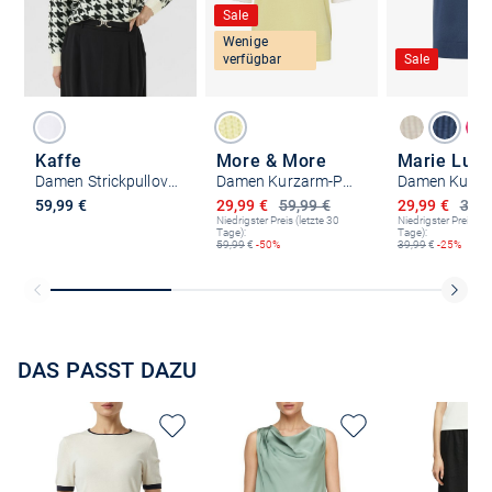
Sale
Wenige
verfügbar
Sale
Kaffe
More & More
Marie Lun
Damen Strickpullover KAcarol
Damen Kurzarm-Pullover
Ermäßigter Preis
Ermäßigter P
59,99 €
29,99 €
59,99 €
29,99 €
39,9
Niedrigster Preis (letzte 30
Niedrigster Preis (le
Tage):
Tage):
59,99
€
-50%
39,99
€
-25%
DAS PASST DAZU