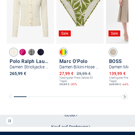
Sale
Sale
Polo Ralph Lauren
Marc O'Polo
BOSS
Damen Strickjacke mit Cashmere-Anteil
Damen Bikini-Hose - Abstract Flower
Ermäßigter Preis
Ermäßigter P
265,99 €
27,99 €
39,99 €
139,99 €
249
Niedrigster Preis (letzte 30
Niedrigster Preis (le
Tage):
Tage):
39,99
€
-30%
249,99
€
-44%
Kostenlose Lieferung und Retoure mit unserem Friends
CLUB
Kauf auf
Rechnung