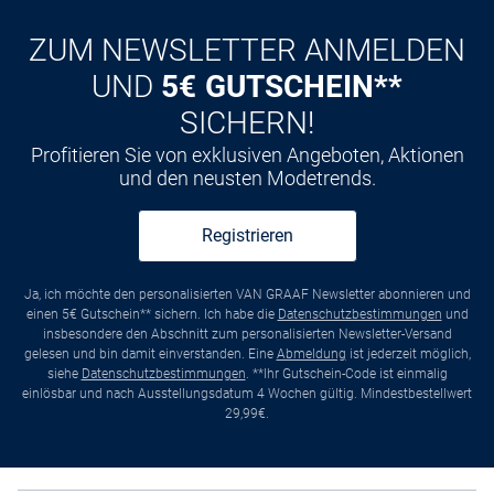
ZUM NEWSLETTER ANMELDEN
UND
5€ GUTSCHEIN**
SICHERN!
Profitieren Sie von exklusiven Angeboten, Aktionen
und den neusten Modetrends.
Registrieren
Ja, ich möchte den personalisierten VAN GRAAF Newsletter abonnieren und
einen 5€ Gutschein** sichern. Ich habe die
Datenschutzbestimmungen
und
insbesondere den Abschnitt zum personalisierten Newsletter-Versand
gelesen und bin damit einverstanden. Eine
Abmeldung
ist jederzeit möglich,
siehe
Datenschutzbestimmungen
. **Ihr Gutschein-Code ist einmalig
einlösbar und nach Ausstellungsdatum 4 Wochen gültig. Mindestbestellwert
29,99€.