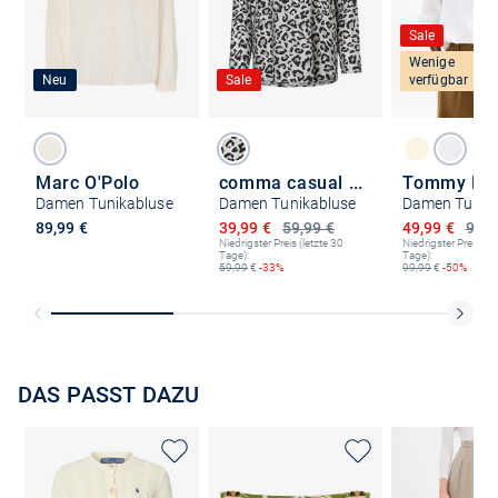
Sale
Wenige
Neu
Sale
verfügbar
Marc O'Polo
comma casual identity
Tommy Hilf
Damen Tunikabluse
Damen Tunikabluse
Damen Tunik
Ermäßigter Preis
Ermäßigter P
89,99 €
39,99 €
59,99 €
49,99 €
99,9
Niedrigster Preis (letzte 30
Niedrigster Preis (le
Tage):
Tage):
59,99
€
-33%
99,99
€
-50%
DAS PASST DAZU