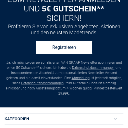
UND
5€ GUTSCHEIN**
SICHERN!
Profitieren Sie von exklusiven Angeboten, Aktionen
und den neusten Modetrends.
Registrieren
Ja, ich möchte den personalisierten VAN GRAAF Newsletter abonnieren und
einen 5€ Gutschein** sichern. Ich habe die
Datenschutzbestimmungen
und
insbesondere den Abschnitt zum personalisierten Newsletter-Versand
gelesen und bin damit einverstanden. Eine
Abmeldung
ist jederzeit möglich,
siehe
Datenschutzbestimmungen
. **Ihr Gutschein-Code ist einmalig
einlösbar und nach Ausstellungsdatum 4 Wochen gültig. Mindestbestellwert
29,99€.
KATEGORIEN