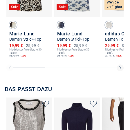
Wenige
Sale
Sale
verfügbar
Marie Lund
Marie Lund
adidas Orig
Damen Strick-Top
Damen Strick-Top
Damen Top
Ermäßigter Preis
Ermäßigter Preis
Ermäßigter P
19,99 €
25,99 €
19,99 €
25,99 €
29,99 €
39,9
Niedrigster Preis (letzte 30
Niedrigster Preis (letzte 30
Niedrigster Preis (le
Tage):
Tage):
Tage):
25,99
€
-23%
25,99
€
-23%
39,99
€
-25%
DAS PASST DAZU