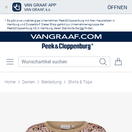
VAN GRAAF APP
ÖFFNEN
VAN GRAAF, k.s.
Zum Hauptinhalt springen
Es gibt zwei unabhängige Unternehmen Peek&Cloppenburg mit ihren Hauptsitzen in
Hamburg und Düsseldorf. Dieser Shop gehört zur Unternehmensgruppe der
Peek&Cloppenburg KG in Hamburg, deren Standorte Sie
hier
finden.
Home
Damen
Bekleidung
Shirts & Tops