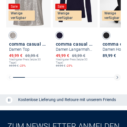
Sale
Sale
Wenige
Wenige
Wenige
verfügbar
verfügbar
verfügbar
comma casual identity
comma casual identity
Damen Top
Damen Langarmshirt
Damen Hose
Ermäßigter Preis
Ermäßigter Preis
49,99 €
69,99 €
49,99 €
69,99 €
89,99 €
Niedrigster Preis (letzte 30
Niedrigster Preis (letzte 30
Tage):
Tage):
69,99
€
-29%
69,99
€
-29%
Kostenlose Lieferung und Retoure mit unserem Friends
CLUB
Kauf auf
Rechnung
ZUM NEWSLETTER ANMELDEN