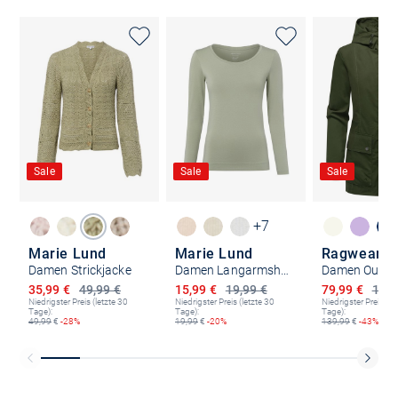
Sale
Sale
Sale
+7
Marie Lund
Marie Lund
Ragwear
Damen Strickjacke
Damen Langarmshirt
Ermäßigter Preis
Ermäßigter Preis
Ermäßigter P
35,99 €
49,99 €
15,99 €
19,99 €
79,99 €
139,
Niedrigster Preis (letzte 30
Niedrigster Preis (letzte 30
Niedrigster Preis (le
Tage):
Tage):
Tage):
49,99
€
-28%
19,99
€
-20%
139,99
€
-43%