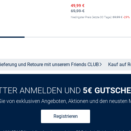
Ermäßigter Preis
49,99 €
69,99 €
Niedrigster Preis (letzte 30 Tage):
69,99
€
-29%
Größe auswählen
Größe auswähle
ieferung und Retoure mit unserem Friends
CLUB
Kauf auf
R
TTER ANMELDEN UND
5€ GUTSCHE
 Sie von exklusiven Angeboten, Aktionen und den neusten
Registrieren