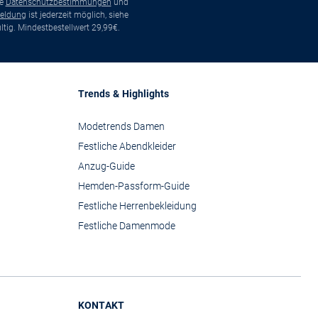
ie
Datenschutzbestimmungen
und
eldung
ist jederzeit möglich, siehe
tig. Mindestbestellwert 29,99€.
Trends & Highlights
Modetrends Damen
Festliche Abendkleider
Anzug-Guide
Hemden-Passform-Guide
Festliche Herrenbekleidung
Festliche Damenmode
KONTAKT