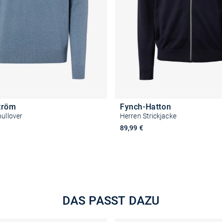
tröm
Fynch-Hatton
pullover
Herren Strickjacke
89,99 €
+2
Größe auswählen
Größe auswähle
DAS PASST DAZU