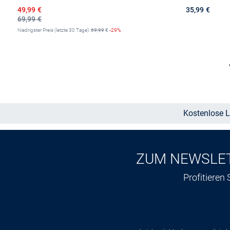
Ermäßigter Preis
49,99 €
35,99 €
69,99 €
Niedrigster Preis (letzte 30 Tage):
69,99
€
-29%
Größe auswählen
Kostenlose L
ZUM NEWSLE
Profitieren