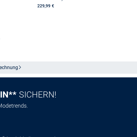
229,99 €
Größe auswählen
n
echnung
IN**
SICHERN!
 Modetrends.