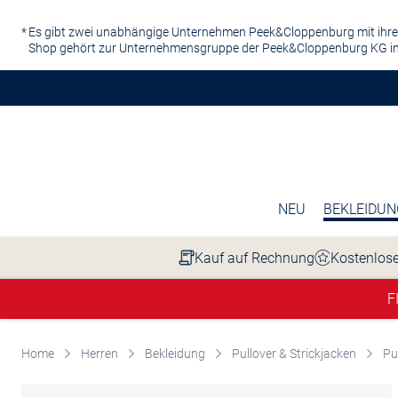
Zum Hauptinhalt springen
Es gibt zwei unabhängige Unternehmen Peek&Cloppenburg mit ihre
Shop gehört zur Unternehmensgruppe der Peek&Cloppenburg KG in
NEU
BEKLEIDUN
Kauf auf Rechnung
Kostenlose
F
Home
Herren
Bekleidung
Pullover & Strickjacken
Pu