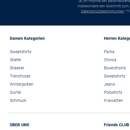
Ja, ich möchte den personalisier
insbesondere den Abschnitt zum p
Datenschutzbestimmungen
. *
Damen Kategorien
Herren Kateg
Sweatshirts
Parka
Stiefel
Chinos
Sneaker
Boxershorts
Trenchcoat
Sweatshirts
Winterjacken
Jeans
Gürtel
Poloshirts
Schmuck
Krawatten
ÜBER UNS
Friends CLUB