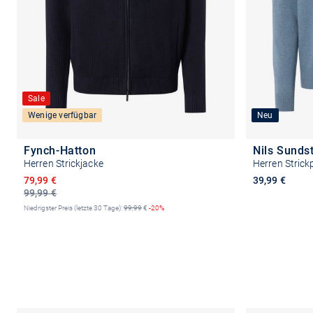
Sale
Wenige verfügbar
Neu
Fynch-Hatton
Nils Sunds
Herren Strickjacke
Herren Strick
Ermäßigter Preis
79,99 €
39,99 €
99,99 €
Niedrigster Preis (letzte 30 Tage):
99,99
€
-20%
Größe auswählen