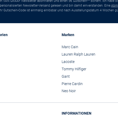
ten VAN GRAAF Newsletter abonnieren und einen 5€ Gutschein** sichern. Ich habe d
ersonalisierten Newsletter-Versand gelesen und bin damit einverstanden. Eine
Abm
*Ihr Gutschein-Code ist einmalig einlösbar und nach Ausstellungsdatum 4 Wochen gül
orien
Marken
Marc Cain
Lauren Ralph Lauren
Lacoste
Tommy Hilfiger
Gant
Pierre Cardin
Neo Noir
INFORMATIONEN