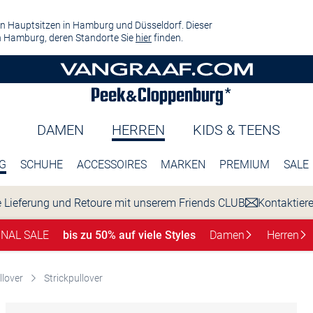
n Hauptsitzen in Hamburg und Düsseldorf. Dieser
 Hamburg, deren Standorte Sie
hier
finden.
DAMEN
HERREN
KIDS & TEENS
G
SCHUHE
ACCESSOIRES
MARKEN
PREMIUM
SALE
 Lieferung und Retoure mit unserem Friends CLUB
Kontaktier
INAL SALE
bis zu 50% auf viele Styles
Damen
Herren
llover
Strickpullover