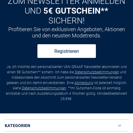
ZUM NEWSLETTER ANMELDEN
UND
5€ GUTSCHEIN**
SICHERN!
Profitieren Sie von exklusiven Angeboten, Aktionen
und den neusten Modetrends.
Registrieren
Ja, ich möchte den personalisierten VAN GRAAF Newsletter abonnieren und
einen 5€ Gutschein** sichern. Ich habe die
Datenschutzbestimmungen
und
insbesondere den Abschnitt zum personalisierten Newsletter-Versand
gelesen und bin damit einverstanden. Eine
Abmeldung
ist jederzeit möglich,
siehe
Datenschutzbestimmungen
. **Ihr Gutschein-Code ist einmalig
einlösbar und nach Ausstellungsdatum 4 Wochen gültig. Mindestbestellwert
29,99€.
KATEGORIEN