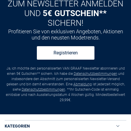
ZUM NEWSLETTER ANMELDEN
UND
5€ GUTSCHEIN**
SICHERN!
Profitieren Sie von exklusiven Angeboten, Aktionen
und den neusten Modetrends.
Registrieren
Ja, ich möchte den personalisierten VAN GRAAF Newsletter abonnieren und
einen 5€ Gutschein** sichern. Ich habe die
Datenschutzbestimmungen
und
insbesondere den Abschnitt zum personalisierten Newsletter-Versand
gelesen und bin damit einverstanden. Eine
Abmeldung
ist jederzeit möglich,
siehe
Datenschutzbestimmungen
. **Ihr Gutschein-Code ist einmalig
einlösbar und nach Ausstellungsdatum 4 Wochen gültig. Mindestbestellwert
29,99€.
KATEGORIEN