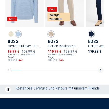
Sale
Wenige
Sale
verfügbar
BOSS
BOSS
BOSS
Herren Pullover - H-Imberto
Herren Baukasten-Anzughose - HLeon
Ermäßigter Preis
Ermäßigter Preis
89,99 €
159,99 €
119,99 €
139,99 €
159,99 €
Niedrigster Preis (letzte 30
Niedrigster Preis (letzte 30
Tage):
Tage):
159,99
€
-44%
139,99
€
-14%
Kostenlose Lieferung und Retoure mit unserem Friends
CLUB
Kauf auf
Rechnung