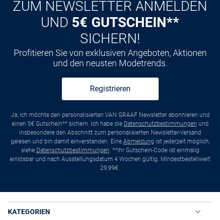
ZUM NEWSLETTER ANMELDEN
UND
5€ GUTSCHEIN**
SICHERN!
Profitieren Sie von exklusiven Angeboten, Aktionen
und den neusten Modetrends.
Registrieren
Ja, ich möchte den personalisierten VAN GRAAF Newsletter abonnieren und
einen 5€ Gutschein** sichern. Ich habe die
Datenschutzbestimmungen
und
insbesondere den Abschnitt zum personalisierten Newsletter-Versand
gelesen und bin damit einverstanden. Eine
Abmeldung
ist jederzeit möglich,
siehe
Datenschutzbestimmungen
. **Ihr Gutschein-Code ist einmalig
einlösbar und nach Ausstellungsdatum 4 Wochen gültig. Mindestbestellwert
29,99€.
KATEGORIEN