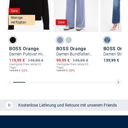
Sale
Wenige
verfügbar
Sale
BOSS Orange
BOSS Orange
BOSS Oran
Damen Pullover mit Alpaka-Anteil - C_Fesperana
Damen Bundfaltenhose - C_Tiwi2
Ermäßigter Preis
Ermäßigter Preis
119,99 €
149,99 €
99,99 €
149,99 €
139,99 €
Niedrigster Preis (letzte 30
Niedrigster Preis (letzte 30
Tage):
Tage):
149,99
€
-20%
149,99
€
-33%
Kostenlose Lieferung und Retoure mit unserem Friends
CLUB
Kauf auf
Rechnung