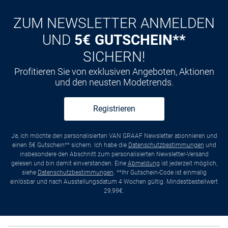
ZUM NEWSLETTER ANMELDEN
UND
5€ GUTSCHEIN**
SICHERN!
Profitieren Sie von exklusiven Angeboten, Aktionen
und den neusten Modetrends.
Registrieren
Ja, ich möchte den personalisierten VAN GRAAF Newsletter abonnieren und
einen 5€ Gutschein** sichern. Ich habe die
Datenschutzbestimmungen
und
insbesondere den Abschnitt zum personalisierten Newsletter-Versand
gelesen und bin damit einverstanden. Eine
Abmeldung
ist jederzeit möglich,
siehe
Datenschutzbestimmungen
. **Ihr Gutschein-Code ist einmalig
einlösbar und nach Ausstellungsdatum 4 Wochen gültig. Mindestbestellwert
29,99€.