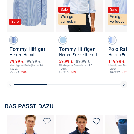
Sale
Sale
Wenige
Wenige
Sale
verfügbar
verfügbar
Tommy Hilfiger
Tommy Hilfiger
Herren Hemd
Herren Freizeithemd
Ermäßigter Preis
Ermäßigter Preis
Ermäßigter P
79,99 €
99,99 €
59,99 €
89,99 €
119,99 €
154
Niedrigster Preis (letzte 30
Niedrigster Preis (letzte 30
Niedrigster Preis (le
Tage):
Tage):
Tage):
99,99
€
-20%
89,99
€
-33%
154,99
€
-23%
DAS PASST DAZU