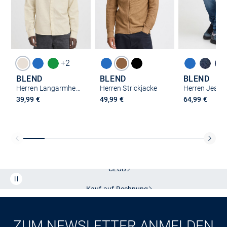
+2
BLEND
BLEND
BLEND
Herren Langarmhemd - BHBay Linen
Herren Strickjacke
39,99 €
49,99 €
64,99 €
Kostenlose Lieferung und Retoure mit unserem Friends
CLUB
Kauf auf
Rechnung
ZUM NEWSLETTER ANMELDEN