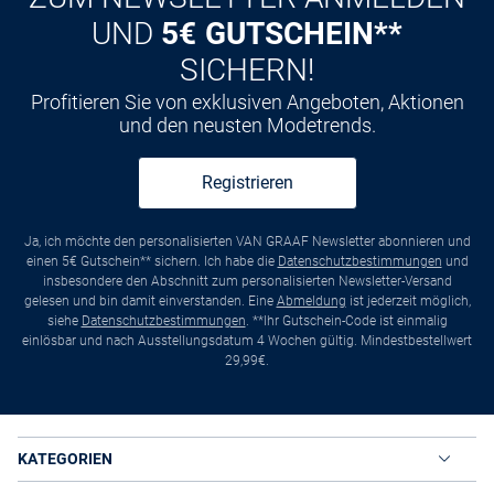
UND
5€ GUTSCHEIN**
SICHERN!
Profitieren Sie von exklusiven Angeboten, Aktionen
und den neusten Modetrends.
Registrieren
Ja, ich möchte den personalisierten VAN GRAAF Newsletter abonnieren und
einen 5€ Gutschein** sichern. Ich habe die
Datenschutzbestimmungen
und
insbesondere den Abschnitt zum personalisierten Newsletter-Versand
gelesen und bin damit einverstanden. Eine
Abmeldung
ist jederzeit möglich,
siehe
Datenschutzbestimmungen
. **Ihr Gutschein-Code ist einmalig
einlösbar und nach Ausstellungsdatum 4 Wochen gültig. Mindestbestellwert
29,99€.
KATEGORIEN