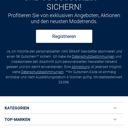
SICHERN!
Profitieren Sie von exklusiven Angeboten, Aktionen
und den neusten Modetrends.
Registrieren
Ja, ich möchte den personalisierten VAN GRAAF Newsletter abonnieren und
einen 5€ Gutschein** sichern. Ich habe die
Datenschutzbestimmungen
und
insbesondere den Abschnitt zum personalisierten Newsletter-Versand
gelesen und bin damit einverstanden. Eine
Abmeldung
ist jederzeit möglich,
siehe
Datenschutzbestimmungen
. **Ihr Gutschein-Code ist einmalig
einlösbar und nach Ausstellungsdatum 4 Wochen gültig. Mindestbestellwert
29,99€.
KATEGORIEN
TOP-MARKEN