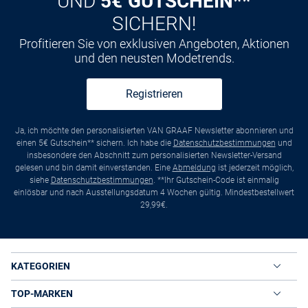
UND
5€ GUTSCHEIN**
SICHERN!
Profitieren Sie von exklusiven Angeboten, Aktionen
und den neusten Modetrends.
Registrieren
Ja, ich möchte den personalisierten VAN GRAAF Newsletter abonnieren und
einen 5€ Gutschein** sichern. Ich habe die
Datenschutzbestimmungen
und
insbesondere den Abschnitt zum personalisierten Newsletter-Versand
gelesen und bin damit einverstanden. Eine
Abmeldung
ist jederzeit möglich,
siehe
Datenschutzbestimmungen
. **Ihr Gutschein-Code ist einmalig
einlösbar und nach Ausstellungsdatum 4 Wochen gültig. Mindestbestellwert
29,99€.
KATEGORIEN
TOP-MARKEN