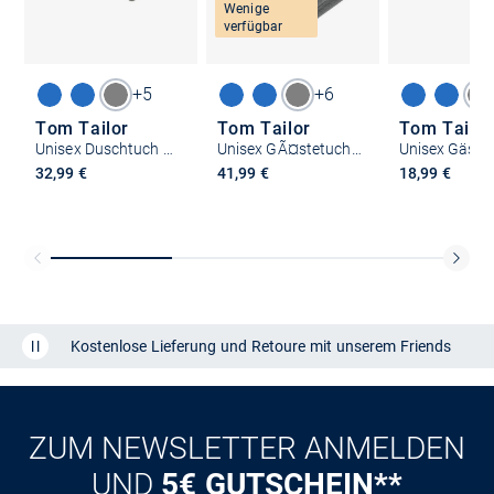
Wenige
verfügbar
+5
+6
Tom Tailor
Tom Tailor
Tom Tailor
Unisex Duschtuch 1er Pack
Unisex GÃ¤stetuch im 6er-Pack
32,99 €
41,99 €
18,99 €
Kostenlose Lieferung und Retoure mit unserem Friends
CLUB
Kauf auf
Rechnung
ZUM NEWSLETTER ANMELDEN
UND
5€ GUTSCHEIN**