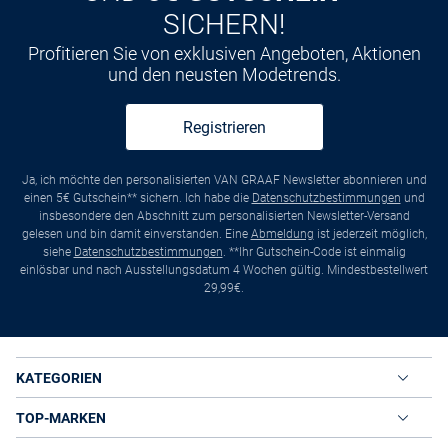
SICHERN!
Profitieren Sie von exklusiven Angeboten, Aktionen
und den neusten Modetrends.
Registrieren
Ja, ich möchte den personalisierten VAN GRAAF Newsletter abonnieren und
einen 5€ Gutschein** sichern. Ich habe die
Datenschutzbestimmungen
und
insbesondere den Abschnitt zum personalisierten Newsletter-Versand
gelesen und bin damit einverstanden. Eine
Abmeldung
ist jederzeit möglich,
siehe
Datenschutzbestimmungen
. **Ihr Gutschein-Code ist einmalig
einlösbar und nach Ausstellungsdatum 4 Wochen gültig. Mindestbestellwert
29,99€.
KATEGORIEN
TOP-MARKEN