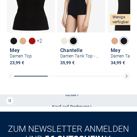
Wenige
verfügbar
+2
Mey
Chantelle
Mey
Damen Top
Damen Tank Top - SoftStretch
Damen Tank 
23,99 €
35,99 €
34,99 €
Kostenlose Lieferung und Retoure mit unserem Friends
CLUB
Kauf auf
Rechnung
ZUM NEWSLETTER ANMELDEN