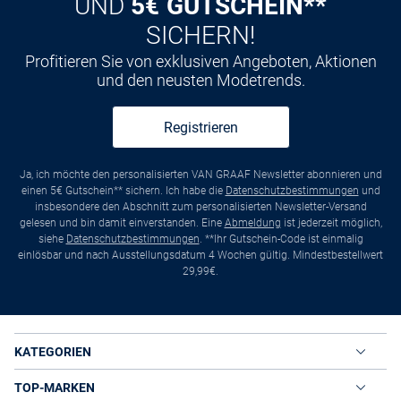
UND
5€ GUTSCHEIN**
SICHERN!
Profitieren Sie von exklusiven Angeboten, Aktionen
und den neusten Modetrends.
Registrieren
Ja, ich möchte den personalisierten VAN GRAAF Newsletter abonnieren und
einen 5€ Gutschein** sichern. Ich habe die
Datenschutzbestimmungen
und
insbesondere den Abschnitt zum personalisierten Newsletter-Versand
gelesen und bin damit einverstanden. Eine
Abmeldung
ist jederzeit möglich,
siehe
Datenschutzbestimmungen
. **Ihr Gutschein-Code ist einmalig
einlösbar und nach Ausstellungsdatum 4 Wochen gültig. Mindestbestellwert
29,99€.
KATEGORIEN
TOP-MARKEN