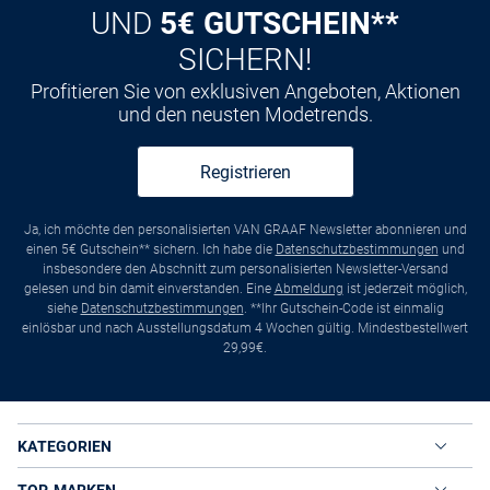
UND
5€ GUTSCHEIN**
SICHERN!
Profitieren Sie von exklusiven Angeboten, Aktionen
und den neusten Modetrends.
Registrieren
Ja, ich möchte den personalisierten VAN GRAAF Newsletter abonnieren und
einen 5€ Gutschein** sichern. Ich habe die
Datenschutzbestimmungen
und
insbesondere den Abschnitt zum personalisierten Newsletter-Versand
gelesen und bin damit einverstanden. Eine
Abmeldung
ist jederzeit möglich,
siehe
Datenschutzbestimmungen
. **Ihr Gutschein-Code ist einmalig
einlösbar und nach Ausstellungsdatum 4 Wochen gültig. Mindestbestellwert
29,99€.
KATEGORIEN
TOP-MARKEN