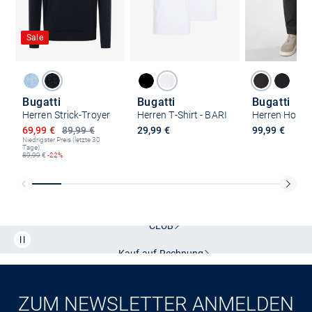
Sale
Bugatti
Bugatti
Bugatti
Herren Strick-Troyer
Herren T-Shirt - BARI
Herren Hose
Ermäßigter Preis
69,99 €
89,99 €
29,99 €
99,99 €
Niedrigster Preis (letzte 30
Tage):
89,99
€
-22%
Kostenlose Lieferung und Retoure mit unserem Friends
CLUB
Kauf auf
Rechnung
ZUM NEWSLETTER ANMELDEN