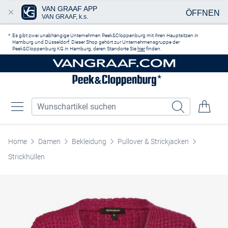
VAN GRAAF APP
ÖFFNEN
VAN GRAAF, k.s.
Zum Hauptinhalt springen
Es gibt zwei unabhängige Unternehmen Peek&Cloppenburg mit ihren Hauptsitzen in
Hamburg und Düsseldorf. Dieser Shop gehört zur Unternehmensgruppe der
Peek&Cloppenburg KG in Hamburg, deren Standorte Sie
hier
finden.
Home
Damen
Bekleidung
Pullover & Strickjacken
Strickhüllen