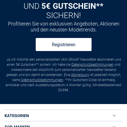
UND
5€ GUTSCHEIN**
SICHERN!
Profitieren Sie von exklusiven Angeboten, Aktionen
und den neusten Modetrends.
Registrieren
Ja, ich möchte den personalisierten VAN GRAAF Newsletter abonnieren und
einen 5€ Gutschein** sichern. Ich habe die
Datenschutzbestimmungen
und
insbesondere den Abschnitt zum personalisierten Newsletter-Versand
gelesen und bin damit einverstanden. Eine
Abmeldung
ist jederzeit möglich,
siehe
Datenschutzbestimmungen
. **Ihr Gutschein-Code ist einmalig
einlösbar und nach Ausstellungsdatum 4 Wochen gültig. Mindestbestellwert
29,99€.
KATEGORIEN
TOP-MARKEN