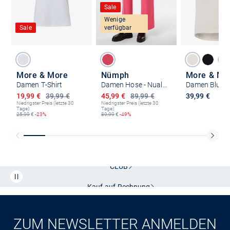
Sale
Wenige
Sale
verfügbar
More & More
Nümph
More & Mo
Damen T-Shirt
Damen Hose - Nualida
Damen Blusen
Ermäßigter Preis
Ermäßigter Preis
19,99 €
39,99 €
45,99 €
89,99 €
39,99 €
Niedrigster Preis (letzte 30
Niedrigster Preis (letzte 30
Tage):
Tage):
25,99
€
-23%
89,99
€
-49%
Kostenlose Lieferung und Retoure mit unserem Friends
CLUB
Kauf auf
Rechnung
ZUM NEWSLETTER ANMELDEN