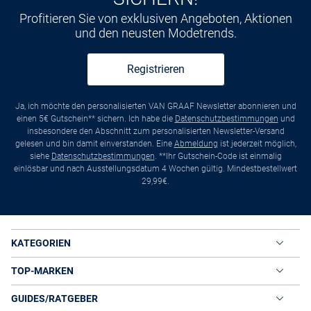
Profitieren Sie von exklusiven Angeboten, Aktionen
und den neusten Modetrends.
Registrieren
Ja, ich möchte den personalisierten VAN GRAAF Newsletter abonnieren und
einen 5€ Gutschein** sichern. Ich habe die
Datenschutzbestimmungen
und
insbesondere den Abschnitt zum personalisierten Newsletter-Versand
gelesen und bin damit einverstanden. Eine
Abmeldung
ist jederzeit möglich,
siehe
Datenschutzbestimmungen
. **Ihr Gutschein-Code ist einmalig
einlösbar und nach Ausstellungsdatum 4 Wochen gültig. Mindestbestellwert
29,99€.
KATEGORIEN
TOP-MARKEN
GUIDES/RATGEBER