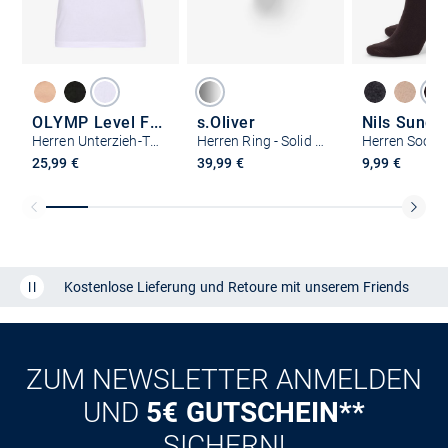
OLYMP Level Five
s.Oliver
Nils Sunds
Herren Unterzieh-T-Shirt
Herren Ring - Solid Ring
25,99 €
39,99 €
9,99 €
Kostenlose Lieferung und Retoure mit unserem Friends
CLUB
Kauf auf
Rechnung
ZUM NEWSLETTER ANMELDEN
UND
5€ GUTSCHEIN**
SICHERN!