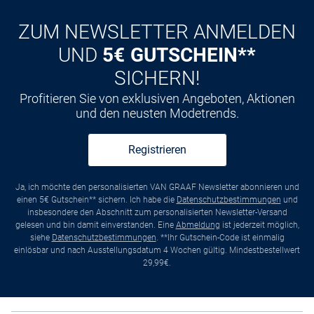
ZUM NEWSLETTER ANMELDEN
UND
5€ GUTSCHEIN**
SICHERN!
Profitieren Sie von exklusiven Angeboten, Aktionen
und den neusten Modetrends.
Registrieren
Ja, ich möchte den personalisierten VAN GRAAF Newsletter abonnieren und
einen 5€ Gutschein** sichern. Ich habe die
Datenschutzbestimmungen
und
insbesondere den Abschnitt zum personalisierten Newsletter-Versand
gelesen und bin damit einverstanden. Eine
Abmeldung
ist jederzeit möglich,
siehe
Datenschutzbestimmungen
. **Ihr Gutschein-Code ist einmalig
einlösbar und nach Ausstellungsdatum 4 Wochen gültig. Mindestbestellwert
29,99€.