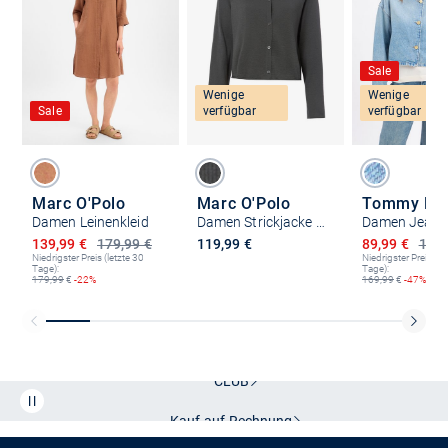
Sale
Wenige
Wenige
Sale
verfügbar
verfügbar
Marc O'Polo
Marc O'Polo
Tommy Hilf
Damen Leinenkleid
Damen Strickjacke mit Leinen
Ermäßigter Preis
Ermäßigter P
139,99 €
179,99 €
119,99 €
89,99 €
169,
Niedrigster Preis (letzte 30
Niedrigster Preis (le
Tage):
Tage):
179,99
€
-22%
169,99
€
-47%
Kostenlose Lieferung und Retoure mit unserem Friends
CLUB
Kauf auf
Rechnung