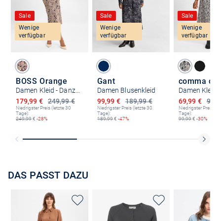
Sale
Sale
Sale
Wenige
Wenige
Wenige
verfügbar
verfügbar
verfügbar
BOSS Orange
Gant
Damen Kleid - Danzel
Damen Blusenkleid
Damen Kleid
Ermäßigter Preis
Ermäßigter Preis
Ermäßigter P
179,99 €
249,99 €
99,99 €
189,99 €
69,99 €
99,9
Niedrigster Preis (letzte 30
Niedrigster Preis (letzte 30
Niedrigster Preis (le
Tage):
Tage):
Tage):
249,99
€
-28%
189,99
€
-47%
99,99
€
-30%
DAS PASST DAZU