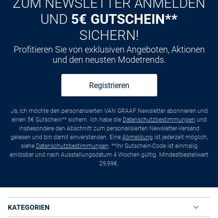
ZUM NEWSLETTER ANMELDEN
UND
5€ GUTSCHEIN**
SICHERN!
Profitieren Sie von exklusiven Angeboten, Aktionen
und den neusten Modetrends.
Registrieren
Ja, ich möchte den personalisierten VAN GRAAF Newsletter abonnieren und
einen 5€ Gutschein** sichern. Ich habe die
Datenschutzbestimmungen
und
insbesondere den Abschnitt zum personalisierten Newsletter-Versand
gelesen und bin damit einverstanden. Eine
Abmeldung
ist jederzeit möglich,
siehe
Datenschutzbestimmungen
. **Ihr Gutschein-Code ist einmalig
einlösbar und nach Ausstellungsdatum 4 Wochen gültig. Mindestbestellwert
29,99€.
KATEGORIEN