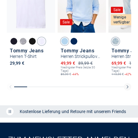
Sale
Wenige
Sale
verfügbar
Tommy Jeans
Tommy Jeans
Tommy Je
Herren T-Shirt
Herren Strickpullover
Ermäßigter Preis
Ermäßigter P
29,99 €
49,99 €
89,99 €
69,99 €
119,
Niedrigster Preis (letzte 30
Niedrigster Preis (le
Tage):
Tage):
89,99
€
-44%
119,99
€
-42%
Kostenlose Lieferung und Retoure mit unserem Friends
CLUB
Kauf auf
Rechnung