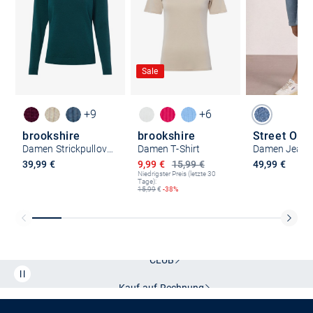
Sale
+9
+6
brookshire
brookshire
Street One
Damen Strickpullover
Damen T-Shirt
Ermäßigter Preis
39,99 €
9,99 €
15,99 €
49,99 €
Niedrigster Preis (letzte 30
Tage):
15,99
€
-38%
Kostenlose Lieferung und Retoure mit unserem Friends
CLUB
Kauf auf
Rechnung