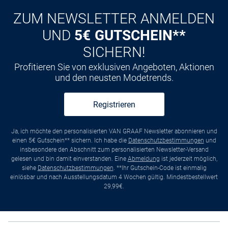
ZUM NEWSLETTER ANMELDEN
UND
5€ GUTSCHEIN**
SICHERN!
Profitieren Sie von exklusiven Angeboten, Aktionen
und den neusten Modetrends.
Registrieren
Ja, ich möchte den personalisierten VAN GRAAF Newsletter abonnieren und
einen 5€ Gutschein** sichern. Ich habe die
Datenschutzbestimmungen
und
insbesondere den Abschnitt zum personalisierten Newsletter-Versand
gelesen und bin damit einverstanden. Eine
Abmeldung
ist jederzeit möglich,
siehe
Datenschutzbestimmungen
. **Ihr Gutschein-Code ist einmalig
einlösbar und nach Ausstellungsdatum 4 Wochen gültig. Mindestbestellwert
29,99€.