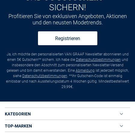
SICHERN!
Profitieren Sie von exklusiven Angeboten, Aktionen
und den neusten Modetrends.
Registrieren
Ja, ich möchte den personalisierten VAN GRAAF Newsletter abonnieren und
einen 5€ Gutschein** sichern. Ich habe die
Datenschutzbestimmungen
und
insbesondere den Abschnitt zum personalisierten Newsletter-Versand
gelesen und bin damit einverstanden. Eine
Abmeldung
ist jederzeit möglich,
siehe
Datenschutzbestimmungen
. **Ihr Gutschein-Code ist einmalig
einlösbar und nach Ausstellungsdatum 4 Wochen gültig. Mindestbestellwert
29,99€.
KATEGORIEN
TOP-MARKEN