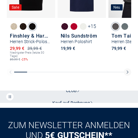
Sale
Neu
+15
Finshley & Harding
Nils Sundström
Tom Tailor
Herren Strick-Poloshirt
Herren Poloshirt
Herren Stepp
Ermäßigter Preis
29,99 €
39,99 €
19,99 €
79,99 €
Niedrigster Preis (letzte 30
Tage):
39,99
€
-25%
Kostenlose Lieferung und Retoure mit unserem Friends
CLUB
Kauf auf
Rechnung
ZUM NEWSLETTER ANMELDEN
UND
5€ GUTSCHEIN**