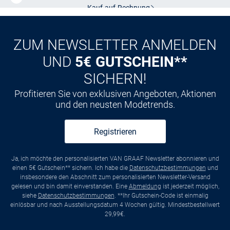
Kauf auf
Rechnung
ZUM NEWSLETTER ANMELDEN
UND
5€ GUTSCHEIN**
SICHERN!
Profitieren Sie von exklusiven Angeboten, Aktionen
und den neusten Modetrends.
Registrieren
Ja, ich möchte den personalisierten VAN GRAAF Newsletter abonnieren und
einen 5€ Gutschein** sichern. Ich habe die
Datenschutzbestimmungen
und
insbesondere den Abschnitt zum personalisierten Newsletter-Versand
gelesen und bin damit einverstanden. Eine
Abmeldung
ist jederzeit möglich,
siehe
Datenschutzbestimmungen
. **Ihr Gutschein-Code ist einmalig
einlösbar und nach Ausstellungsdatum 4 Wochen gültig. Mindestbestellwert
29,99€.