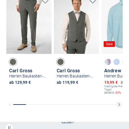
Sale
Carl Gross
Carl Gross
Andrew J
Herren Baukasten-Hose - Sendrik
Herren Baukasten-Weste - Warren
Ermäßigter P
ab 129,99 €
ab 119,99 €
19,99 €
29,9
Niedrigster Preis (le
Tage):
29,99
€
-33%
Kostenlose Lieferung und Retoure mit unserem Friends
CLUB