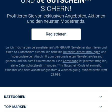
UND
5€ GUTSCHEIN**
SICHERN!
Profitieren Sie von exklusiven Angeboten, Aktionen
und den neusten Modetrends.
Registrieren
Ja, ich möchte den personalisierten VAN GRAAF Newsletter abonnieren und
einen 5€ Gutschein** sichern. Ich habe die
Datenschutzbestimmungen
und
insbesondere den Abschnitt zum personalisierten Newsletter-Versand
gelesen und bin damit einverstanden. Eine
Abmeldung
ist jederzeit möglich,
siehe
Datenschutzbestimmungen
. **Ihr Gutschein-Code ist einmalig
einlösbar und nach Ausstellungsdatum 4 Wochen gültig. Mindestbestellwert
29,99€.
KATEGORIEN
TOP-MARKEN