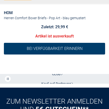
HOM
Herren Comfort Boxer Briefs - Pop Art
- blau gemustert
Zuletzt: 29,99 €
Artikel ist ausverkauft
BEI VERFÜGBARKEIT ERINNERN
Kostenlose Lieferung und Retoure mit unserem Friends
CLUB
Kauf auf
Rechnung
ZUM NEWSLETTER ANMELDEN