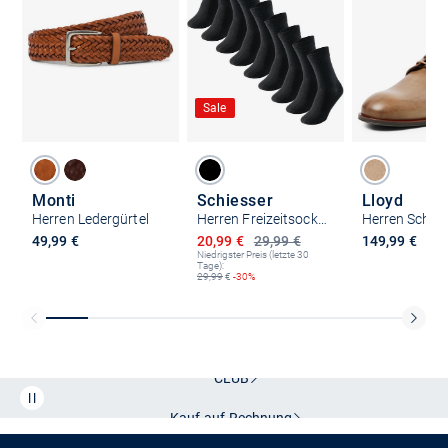
Sale
Monti
Schiesser
Lloyd
Herren Ledergürtel
Herren Freizeitsocken - Uncover
Ermäßigter Preis
49,99 €
20,99 €
29,99 €
149,99 €
Niedrigster Preis (letzte 30
Tage):
29,99
€
-30%
Kostenlose Lieferung und Retoure mit unserem Friends
CLUB