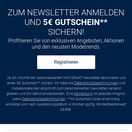
Kauf auf
Rechnung
ZUM NEWSLETTER ANMELDEN
UND
5€ GUTSCHEIN**
SICHERN!
Profitieren Sie von exklusiven Angeboten, Aktionen
und den neusten Modetrends.
Registrieren
Ja, ich möchte den personalisierten VAN GRAAF Newsletter abonnieren und
einen 5€ Gutschein** sichern. Ich habe die
Datenschutzbestimmungen
und
insbesondere den Abschnitt zum personalisierten Newsletter-Versand
gelesen und bin damit einverstanden. Eine
Abmeldung
ist jederzeit möglich,
siehe
Datenschutzbestimmungen
. **Ihr Gutschein-Code ist einmalig
einlösbar und nach Ausstellungsdatum 4 Wochen gültig. Mindestbestellwert
29,99€.