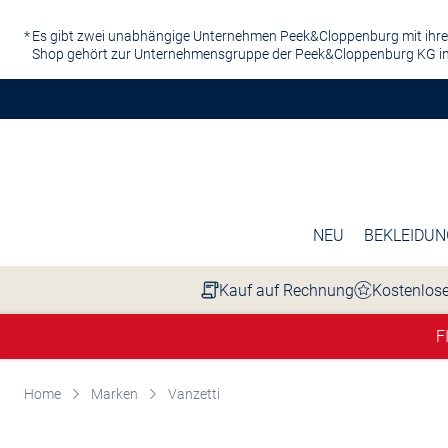
Zum Hauptinhalt springen
Es gibt zwei unabhängige Unternehmen Peek&Cloppenburg mit ihre
Shop gehört zur Unternehmensgruppe der Peek&Cloppenburg KG in
NEU
BEKLEIDUN
Kauf auf Rechnung
Kostenlose
F
Home
Marken
Vanzetti